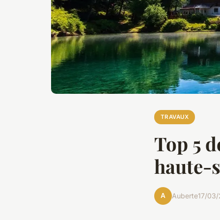
TRAVAUX
Top 5 d
haute-s
A
Auberte
17/03/