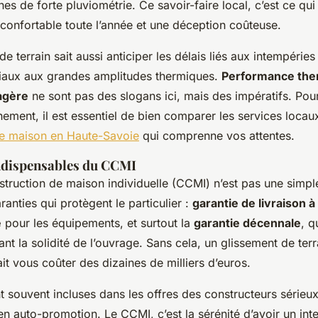
es de forte pluviométrie. Ce savoir-faire local, c’est ce qui 
confortable toute l’année et une déception coûteuse.
e terrain sait aussi anticiper les délais liés aux intempéries
riaux aux grandes amplitudes thermiques.
Performance the
agère
ne sont pas des slogans ici, mais des impératifs. Pou
inement, il est essentiel de bien comparer les services locau
de maison en Haute-Savoie
qui comprenne vos attentes.
indispensables du CCMI
truction de maison individuelle (CCMI) n’est pas une simple 
aranties qui protègent le particulier :
garantie de livraison à 
e
pour les équipements, et surtout la
garantie décennale
, q
t la solidité de l’ouvrage. Sans cela, un glissement de terr
ait vous coûter des dizaines de milliers d’euros.
t souvent incluses dans les offres des constructeurs sérieu
en auto-promotion. Le CCMI, c’est la sérénité d’avoir un int