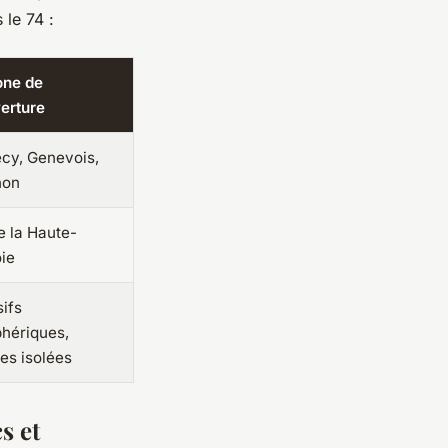
 le 74 :
one de
erture
cy, Genevois,
non
e la Haute-
ie
ifs
phériques,
ées isolées
s et