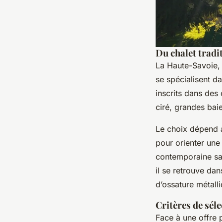
Du chalet tradi
La Haute-Savoie, 
se spécialisent d
inscrits dans des 
ciré, grandes baie
Le choix dépend a
pour orienter une
contemporaine saur
il se retrouve da
d’ossature métall
Critères de sél
Face à une offre 