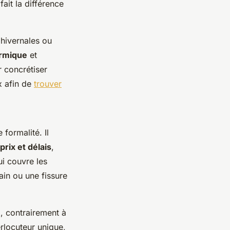
fait la différence
 hivernales ou
rmique
et
r concrétiser
x afin de
trouver
formalité. Il
prix et délais
,
ui couvre les
ain ou une fissure
x, contrairement à
erlocuteur unique,