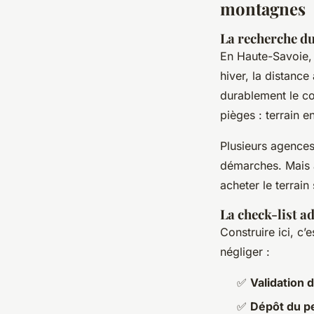
montagnes
La recherche du
En Haute-Savoie, l
hiver, la distance
durablement le co
pièges : terrain 
Plusieurs agence
démarches. Mais at
acheter le terrain
La check-list a
Construire ici, c’
négliger :
✅
Validation 
✅
Dépôt du p