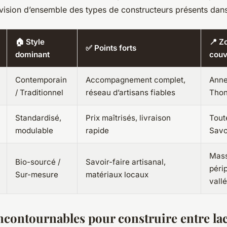
e vision d’ensemble des types de constructeurs présents dans
🏠 Style
📍 Z
✅ Points forts
dominant
couv
Contemporain
Accompagnement complet,
Anne
/ Traditionnel
réseau d’artisans fiables
Tho
Standardisé,
Prix maîtrisés, livraison
Tout
modulable
rapide
Savo
Mass
Bio-sourcé /
Savoir-faire artisanal,
péri
Sur-mesure
matériaux locaux
vall
ncontournables pour construire entre lac