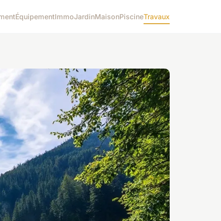
ment
Équipement
Immo
Jardin
Maison
Piscine
Travaux