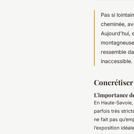
Pas si lointa
cheminée, ave
Aujourd’hui,
montagneuse 
ressemble dav
inaccessible. 
Concrétiser
L'importance de
En Haute-Savoie, t
parfois très stri
ne fait pas qu’em
l’exposition idéal