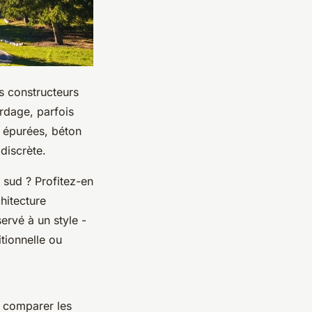
ns constructeurs
ardage, parfois
s épurées, béton
 discrète.
 sud ? Profitez-en
hitecture
ervé à un style -
tionnelle ou
r comparer les