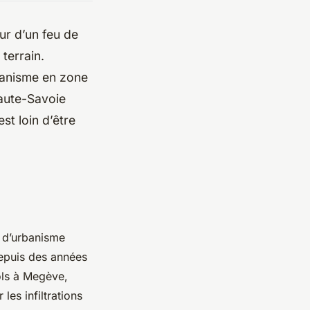
our d’un feu de
terrain.
banisme en zone
aute-Savoie
st loin d’être
s d’urbanisme
depuis des années
ols à Megève,
les infiltrations