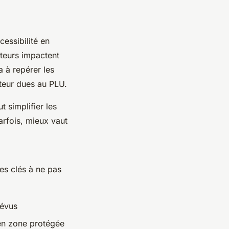
cessibilité en
cteurs impactent
 à repérer les
uteur dues au PLU.
ut simplifier les
arfois, mieux vaut
pes clés à ne pas
révus
 en zone protégée