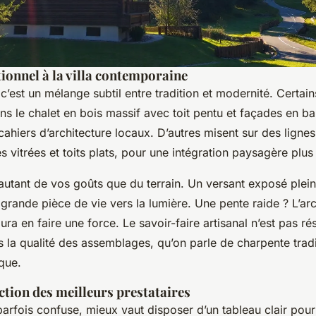
tionnel à la villa contemporaine
c’est un mélange subtil entre tradition et modernité. Certai
ans le chalet en bois massif avec toit pentu et façades en b
cahiers d’architecture locaux. D’autres misent sur des ligne
s vitrées et toits plats, pour une intégration paysagère plus
utant de vos goûts que du terrain. Un versant exposé plein
 grande pièce de vie vers la lumière. Une pente raide ? L’arc
a en faire une force. Le savoir-faire artisanal n’est pas rés
ns la qualité des assemblages, qu’on parle de charpente tradi
ique.
ection des meilleurs prestataires
parfois confuse, mieux vaut disposer d’un tableau clair pou