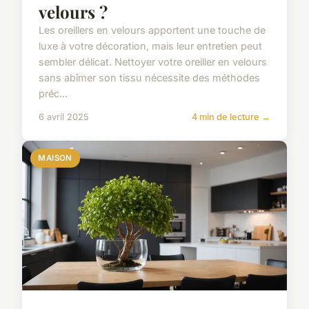
velours ?
Les oreillers en velours apportent une touche de
luxe à votre décoration, mais leur entretien peut
sembler délicat. Nettoyer votre oreiller en velours
sans abîmer son tissu nécessite des méthodes
préc...
6 avril 2025
4 min de lecture →
MAISON