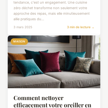
tendance, c'est un engagement. Une cuisine
zéro déchet transforme non seulement votre
approche des repas, mais elle minutieusement
allie pratiques du...
3 mars 2025
3 min de lecture →
MAISON
Comment nettoyer
efficacement votre oreiller en