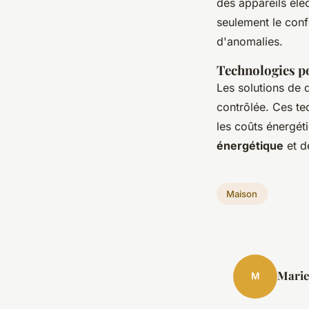
des appareils éle
seulement le confo
d'anomalies.
Technologies po
Les solutions de 
contrôlée. Ces te
les coûts énergét
énergétique
et 
Maison
Marie
M