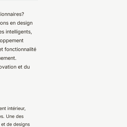
tionnaires?
ions en design
 intelligents,
eloppement
 fonctionnalité
uement.
ovation et du
t intérieur,
es. Une des
 et de designs