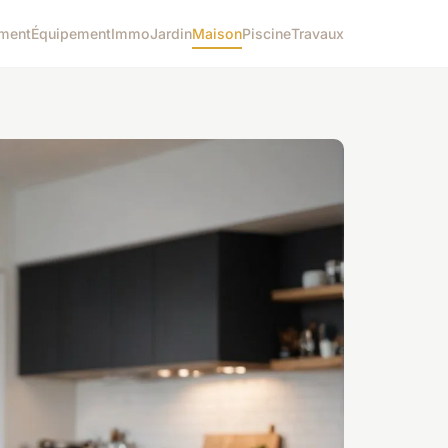
ment
Équipement
Immo
Jardin
Maison
Piscine
Travaux