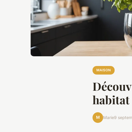
MAISON
Découvr
habitat
M
Marie
9 septe