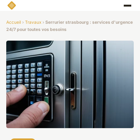
Accueil
›
Travaux
›
Serrurier strasbourg : services d'urgence
24/7 pour toutes vos besoins