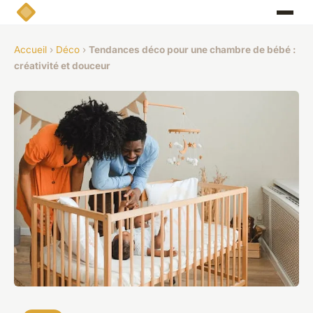
Accueil
›
Déco
›
Tendances déco pour une chambre de bébé :
créativité et douceur