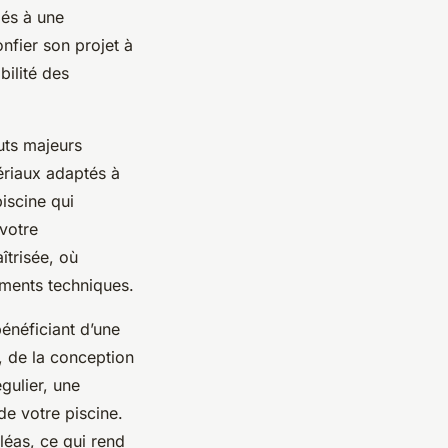
iés à une
onfier son projet à
bilité des
uts majeurs
tériaux adaptés à
iscine qui
 votre
îtrisée, où
ements techniques.
énéficiant d’une
, de la conception
égulier, une
de votre piscine.
léas, ce qui rend