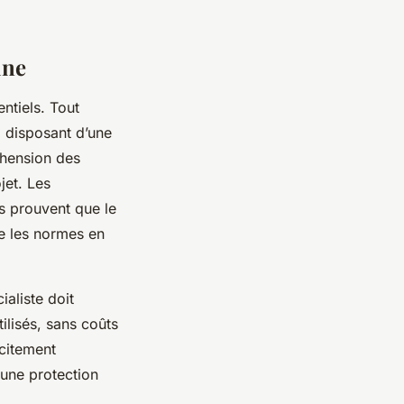
ine
entiels. Tout
l disposant d’une
éhension des
jet. Les
es prouvent que le
te les normes en
ialiste doit
tilisés, sans coûts
icitement
 une protection