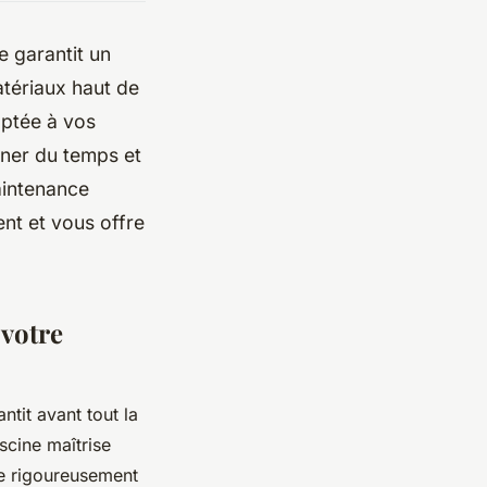
e garantit un
matériaux haut de
aptée à vos
gner du temps et
aintenance
nt et vous offre
 votre
ntit avant tout la
scine maîtrise
te rigoureusement