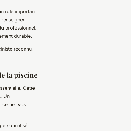
un rôle important.
e renseigner
du professionnel.
gement durable.
ciniste reconnu,
de la piscine
sentielle. Cette
s. Un
r cerner vos
 personnalisé