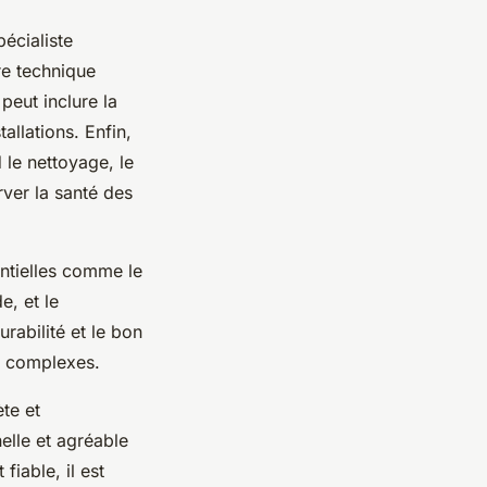
pécialiste
re technique
peut inclure la
allations. Enfin,
 le nettoyage, le
rver la santé des
entielles comme le
e, et le
rabilité et le bon
es complexes.
te et
elle et agréable
fiable, il est