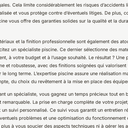
gales. Cela limite considérablement les risques d’accidents l
éalisée et vous protège contre d’éventuels litiges. De plus, c
cine vous offre des garanties solides sur la qualité et la dura
tériaux et la finition professionnelle sont également des ato
icitez un spécialiste piscine. Ce dernier sélectionne des ma
nt, à votre budget et à l’usage souhaité. Le résultat ? Une p
e et robustesse, avec des finitions soignées qui valorisent
 le long terme. L’expertise piscine assure une réalisation ma
pte, du choix du revêtement à la mise en place des équip
sant un spécialiste, vous gagnez un temps précieux tout en b
prit remarquable. La prise en charge complète de votre projet
ut un suivi personnalisé. Ce suivi vous garantit un entretien r
éventuels problèmes et une optimisation du fonctionnement 
plus à vous soucier des aspects techniques ni à gérer les a