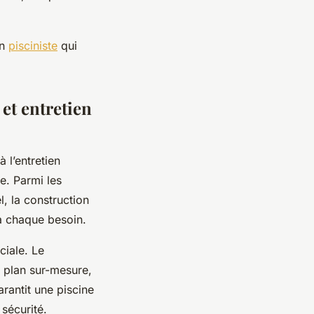
un
pisciniste
qui
et entretien
 l’entretien
ne. Parmi les
l, la construction
à chaque besoin.
ciale. Le
n plan sur-mesure,
arantit une piscine
sécurité.