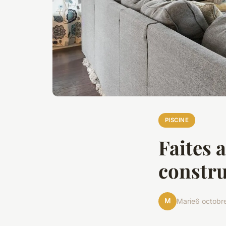
PISCINE
Faites 
constru
M
Marie
6 octobr