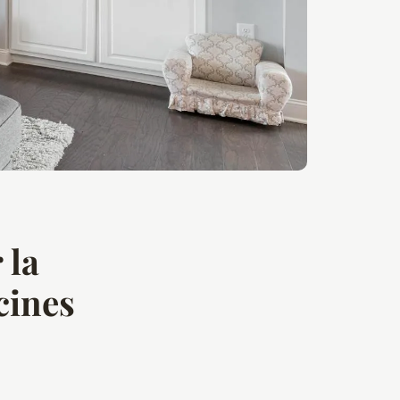
 la
cines