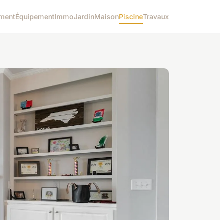
ment
Équipement
Immo
Jardin
Maison
Piscine
Travaux