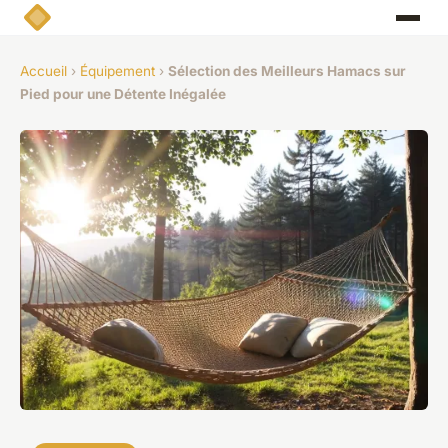
Accueil
›
Équipement
›
Sélection des Meilleurs Hamacs sur
Pied pour une Détente Inégalée