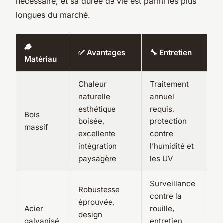
nécessaire, et sa durée de vie est parmi les plus
longues du marché.
🪵
✅ Avantages
🔧 Entretien
Matériau
Chaleur
Traitement
naturelle,
annuel
esthétique
requis,
Bois
boisée,
protection
massif
excellente
contre
intégration
l’humidité et
paysagère
les UV
Surveillance
Robustesse
contre la
éprouvée,
Acier
rouille,
design
galvanisé
entretien