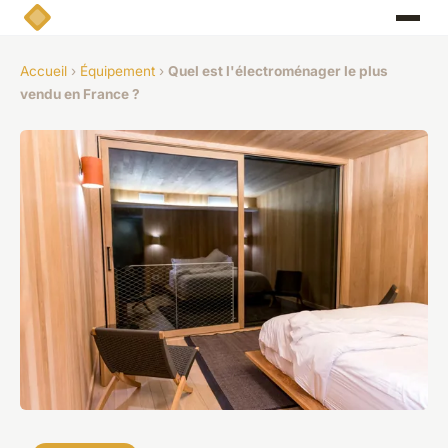
Accueil
›
Équipement
›
Quel est l'électroménager le plus
vendu en France ?